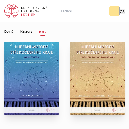
CS
Domů
Katedry
KHV