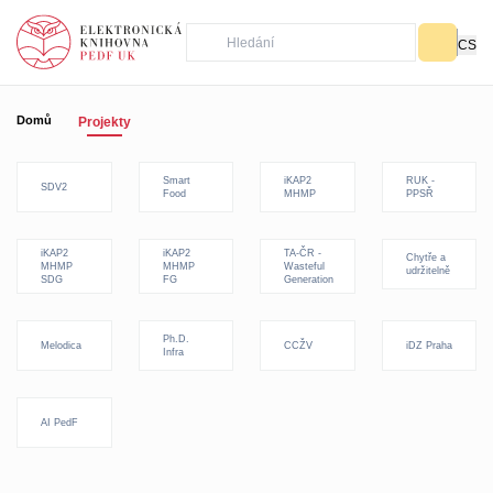
CS
Domů
Projekty
Smart
iKAP2
RUK -
SDV2
Food
MHMP
PPSŘ
iKAP2
iKAP2
TA-ČR -
Chytře a
MHMP
MHMP
Wasteful
udržitelně
SDG
FG
Generation
Ph.D.
Melodica
CCŽV
iDZ Praha
Infra
AI PedF