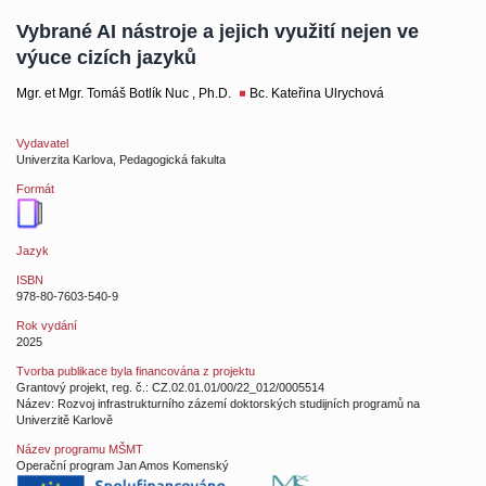
Vybrané AI nástroje a jejich využití nejen ve
výuce cizích jazyků
Mgr. et Mgr. Tomáš Botlík Nuc , Ph.D.
Bc. Kateřina Ulrychová
Vydavatel
Univerzita Karlova, Pedagogická fakulta
Formát
Jazyk
ISBN
978-80-7603-540-9
Rok vydání
2025
Tvorba publikace byla financována z projektu
Grantový projekt, reg. č.: CZ.02.01.01/00/22_012/0005514
Název: Rozvoj infrastrukturního zázemí doktorských studijních programů na
Univerzitě Karlově
Název programu MŠMT
Operační program Jan Amos Komenský