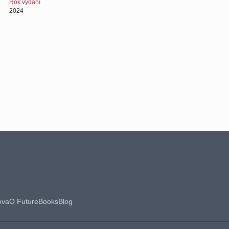
Rok vydání
2024
ova
O FutureBooks
Blog