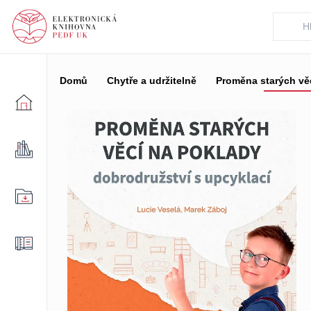
Domů
Chytře a udržitelně
Proměna starých věc
Domů
Knihovna
Stažené
Rozečtené