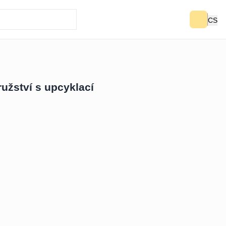
CS
užství s upcyklací